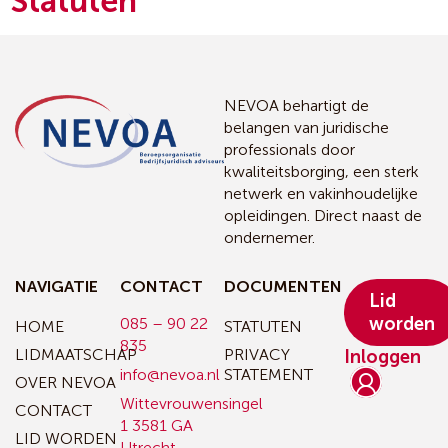
Statuten
NEVOA behartigt de
belangen van juridische
professionals door
kwaliteitsborging, een sterk
netwerk en vakinhoudelijke
opleidingen. Direct naast de
ondernemer.
NAVIGATIE
CONTACT
DOCUMENTEN
Lid
worden
085 – 90 22
HOME
STATUTEN
835
LIDMAATSCHAP
PRIVACY
Inloggen
info@nevoa.nl
STATEMENT
OVER NEVOA
Wittevrouwensingel
CONTACT
1
3581 GA
LID WORDEN
Utrecht