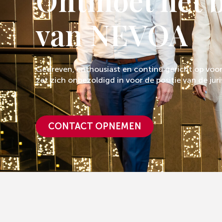
Ontmoet het 
van NEVOA
Gedreven, enthousiast en continu gericht op voo
zet zich onbezoldigd in voor de positie van de jur
CONTACT OPNEMEN