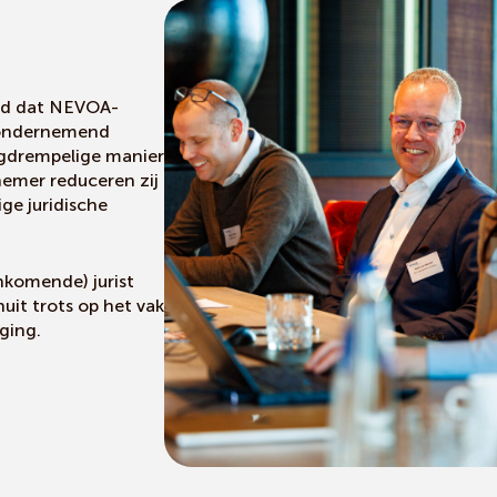
igd dat NEVOA-
n ondernemend
gdrempelige manier
emer reduceren zij
ge juridische
nkomende) jurist
it trots op het vak
ging.