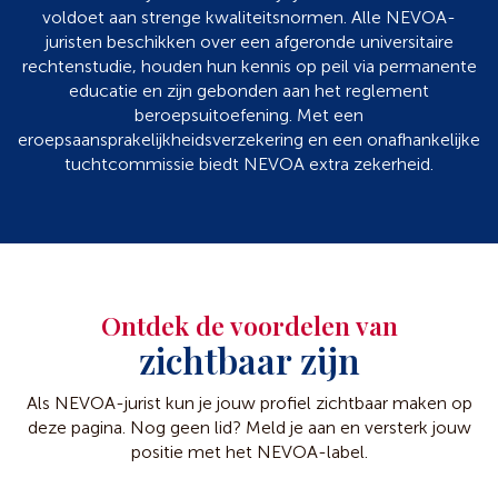
voldoet aan strenge kwaliteitsnormen. Alle NEVOA-
juristen beschikken over een afgeronde universitaire
rechtenstudie, houden hun kennis op peil via permanente
educatie en zijn gebonden aan het reglement
beroepsuitoefening. Met een
eroepsaansprakelijkheidsverzekering en een onafhankelijke
tuchtcommissie biedt NEVOA extra zekerheid.
Ontdek de voordelen van
zichtbaar zijn
Als NEVOA-jurist kun je jouw profiel zichtbaar maken op
deze pagina. Nog geen lid? Meld je aan en versterk jouw
positie met het NEVOA-label.