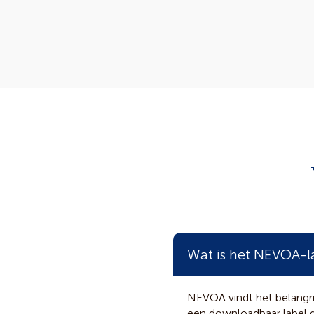
Wat is het NEVOA-l
NEVOA vindt het belangrij
een downloadbaar label da