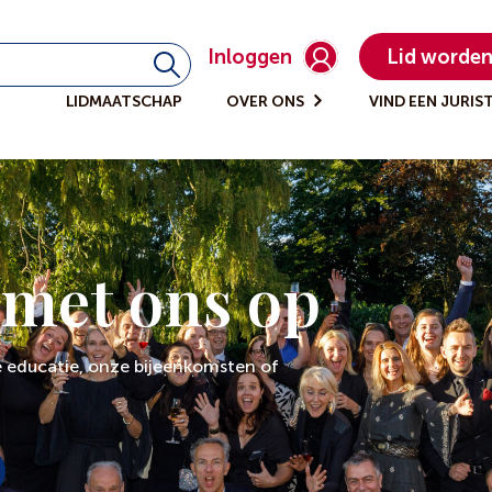
Inloggen
Lid worde
LIDMAATSCHAP
OVER ONS
VIND EEN JURIS
 met ons op
 educatie, onze bijeenkomsten of