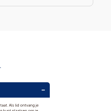
n
aat. Als lid ontvang je
ng kunt plaatsen om je