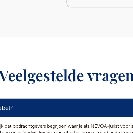
Veelgestelde vrage
abel?
k dat opdrachtgevers begrijpen waar je als NEVOA-jurist voor st
t je op je (bedrijfs)website, in offertes en je e-mailhandtekeni