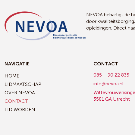
NEVOA behartigt de bel
door kwaliteitsborging
opleidingen. Direct na
NAVIGATIE
CONTACT
085 – 90 22 835
HOME
info@nevoa.nl
LIDMAATSCHAP
Wittevrouwensinge
OVER NEVOA
3581 GA Utrecht
CONTACT
LID WORDEN