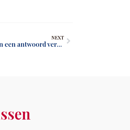
NEXT
Wie de vraagt stelt kan een antwoord verwachten
issen