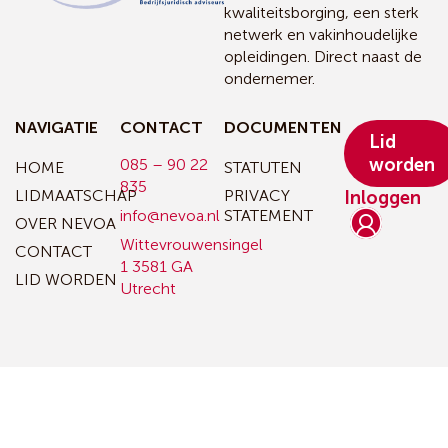
kwaliteitsborging, een sterk
netwerk en vakinhoudelijke
opleidingen. Direct naast de
ondernemer.
NAVIGATIE
CONTACT
DOCUMENTEN
Lid
worden
085 – 90 22
HOME
STATUTEN
835
LIDMAATSCHAP
PRIVACY
Inloggen
info@nevoa.nl
STATEMENT
OVER NEVOA
Wittevrouwensingel
CONTACT
1
3581 GA
LID WORDEN
Utrecht