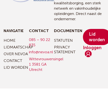
kwaliteitsborging, een sterk
netwerk en vakinhoudelijke
opleidingen. Direct naast de
ondernemer.
NAVIGATIE
CONTACT
DOCUMENTEN
Lid
worden
085 – 90 22
HOME
STATUTEN
835
LIDMAATSCHAP
PRIVACY
Inloggen
info@nevoa.nl
STATEMENT
OVER NEVOA
Wittevrouwensingel
CONTACT
1
3581 GA
LID WORDEN
Utrecht