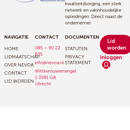
kwaliteitsborging, een sterk
netwerk en vakinhoudelijke
opleidingen. Direct naast de
ondernemer.
NAVIGATIE
CONTACT
DOCUMENTEN
Lid
worden
085 – 90 22
HOME
STATUTEN
835
LIDMAATSCHAP
PRIVACY
Inloggen
info@nevoa.nl
STATEMENT
OVER NEVOA
Wittevrouwensingel
CONTACT
1
3581 GA
LID WORDEN
Utrecht