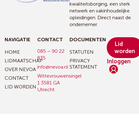
kwaliteitsborging, een sterk
netwerk en vakinhoudelijke
opleidingen. Direct naast de
ondernemer.
NAVIGATIE
CONTACT
DOCUMENTEN
Lid
worden
085 – 90 22
HOME
STATUTEN
835
LIDMAATSCHAP
PRIVACY
Inloggen
info@nevoa.nl
STATEMENT
OVER NEVOA
Wittevrouwensingel
CONTACT
1
3581 GA
LID WORDEN
Utrecht