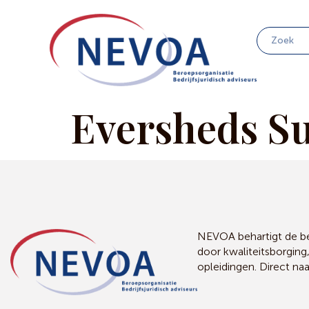
Eversheds Su
NEVOA behartigt de bel
door kwaliteitsborging
opleidingen. Direct na