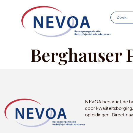
Berghauser 
NEVOA behartigt de bel
door kwaliteitsborging
opleidingen. Direct na