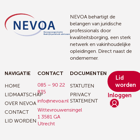
NEVOA behartigt de
belangen van juridische
professionals door
kwaliteitsborging, een sterk
netwerk en vakinhoudelijke
opleidingen. Direct naast de
ondernemer.
NAVIGATIE
CONTACT
DOCUMENTEN
Lid
worden
085 – 90 22
HOME
STATUTEN
835
LIDMAATSCHAP
PRIVACY
Inloggen
info@nevoa.nl
STATEMENT
OVER NEVOA
Wittevrouwensingel
CONTACT
1
3581 GA
LID WORDEN
Utrecht