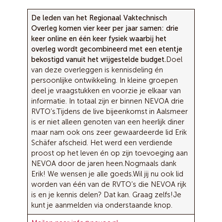
De leden van het Regionaal Vaktechnisch
Overleg komen vier keer per jaar samen: drie
keer online en één keer fysiek waarbij het
overleg wordt gecombineerd met een etentje
bekostigd vanuit het vrijgestelde budget.
Doel
van deze overleggen is kennisdeling én
persoonlijke ontwikkeling. In kleine groepen
deel je vraagstukken en voorzie je elkaar van
informatie. In totaal zijn er binnen NEVOA drie
RVTO’s.
Tijdens de live bijeenkomst in Aalsmeer
is er niet alleen genoten van een heerlijk diner
maar nam ook ons zeer gewaardeerde lid Erik
Schäfer afscheid. Het werd een verdiende
proost op het leven én op zijn toevoeging aan
NEVOA door de jaren heen.
Nogmaals dank
Erik! We wensen je alle goeds.
Wil jij nu ook lid
worden van één van de RVTO’s die NEVOA rijk
is en je kennis delen? Dat kan. Graag zelfs!
Je
kunt je aanmelden via onderstaande knop.