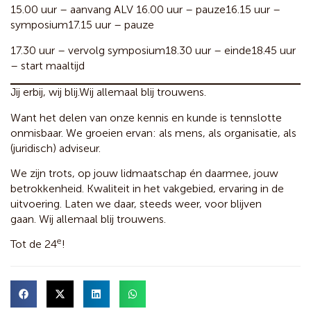
15.00 uur – aanvang ALV
16.00 uur – pauze
16.15 uur –
symposium
17.15 uur – pauze
17.30 uur – vervolg symposium
18.30 uur – einde
18.45 uur
– start maaltijd
Jij erbij, wij blij.
Wij allemaal blij trouwens.
Want het delen van onze kennis en kunde is tennslotte
onmisbaar. We groeien ervan: als mens, als organisatie, als
(juridisch) adviseur.
We zijn trots, op jouw lidmaatschap én daarmee, jouw
betrokkenheid. Kwaliteit in het vakgebied, ervaring in de
uitvoering. Laten we daar, steeds weer, voor blijven
gaan.
Wij allemaal blij trouwens.
e
Tot de 24
!