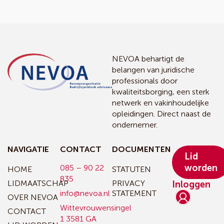
NEVOA behartigt de
belangen van juridische
professionals door
kwaliteitsborging, een sterk
netwerk en vakinhoudelijke
opleidingen. Direct naast de
ondernemer.
NAVIGATIE
CONTACT
DOCUMENTEN
Lid
worden
085 – 90 22
HOME
STATUTEN
835
LIDMAATSCHAP
PRIVACY
Inloggen
info@nevoa.nl
STATEMENT
OVER NEVOA
Wittevrouwensingel
CONTACT
1
3581 GA