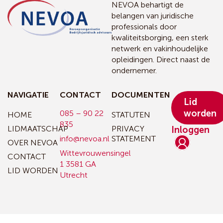
NEVOA behartigt de
belangen van juridische
professionals door
kwaliteitsborging, een sterk
netwerk en vakinhoudelijke
opleidingen. Direct naast de
ondernemer.
NAVIGATIE
CONTACT
DOCUMENTEN
Lid
worden
085 – 90 22
HOME
STATUTEN
835
LIDMAATSCHAP
PRIVACY
Inloggen
info@nevoa.nl
STATEMENT
OVER NEVOA
Wittevrouwensingel
CONTACT
1
3581 GA
LID WORDEN
Utrecht